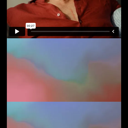
Aussagen wie «Man diskutiert oft, was
Medikamente kosten. Doch selten, was sie
nützen.» oder «Ein starkes Gesundheitssystem
beginnt nicht im Spital. Sondern im Labor.»
sollen Denkanstösse geben und den
öffentlichen Blick auf die Rolle medizinischer
Forschung erweitern.
Gleichzeitig macht die Kampagne sichtbar,
dass die forschende Pharmaindustrie nicht
nur medizinischen Fortschritt ermöglicht,
sondern auch zu den wichtigsten Innovations-
und Wirtschaftstreibern der Schweiz zählt.
Die Branche sichert direkt und indirekt
mehrere hunderttausend Arbeitsplätze und
prägt den Forschungs- und
Wirtschaftsstandort Schweiz entscheidend
mit.