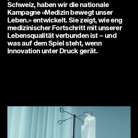
Schweiz, haben wir die nationale
Kampagne «Medizin bewegt unser
Leben.» entwickelt. Sie zeigt, wie eng
medizinischer Fortschritt mit unserer
Lebensqualität verbunden ist – und
was auf dem Spiel steht, wenn
Innovation unter Druck gerät.
Was bewegt die forschende Pharmaindustrie
in der Schweiz neben neuen Medikamenten,
Therapien und medizinischen Innovationen?
Die Antwort: weit mehr, als vielen bewusst ist.
Mit der neuen Kampagne «Medizin bewegt
unser Leben.» macht Interpharma den Beitrag
medizinischer Forschung für die
Gesundheitsversorgung, den
gesellschaftlichen Fortschritt und den
Wirtschaftsstandort Schweiz sichtbar.