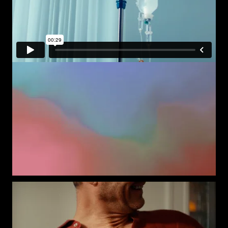
Im Zentrum der Kampagne stehen echte
menschliche Momente. Situationen, in denen
medizinischer Fortschritt nicht abstrakt wirkt,
sondern unmittelbar spürbar wird. Die
Kampagne arbeitet mit emotionalen
Bildwelten, ruhigen Filmsequenzen und
pointierten Botschaften, die zeigen, wie eng
medizinische Innovation mit Lebensqualität,
Hoffnung und Zukunftsperspektiven
verbunden ist.
Die Kampagne thematisiert dabei bewusst
auch gesellschaftliche Spannungsfelder wie
Gesundheitskosten, den Zugang zu
innovativen Therapien oder die Bedeutung des
Forschungsstandorts Schweiz. Denn auch
diese Themen bewegen unser Leben.